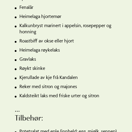
Fenalår
Heimelaga hjortemør
Kalkunbryst marinert i appelsin, rosepepper og
honning
Roastbiff av okse eller hjort
Heimelaga røykelaks
Gravlaks
Røykt skinke
Kjerullade av kje frå Kandalen
Reker med sitron og majones
Kaldsteikt laks med friske urter og sitron
…
Tilbehør:
Potetsalat med eple (innheld: egg, mjølk, sennep)