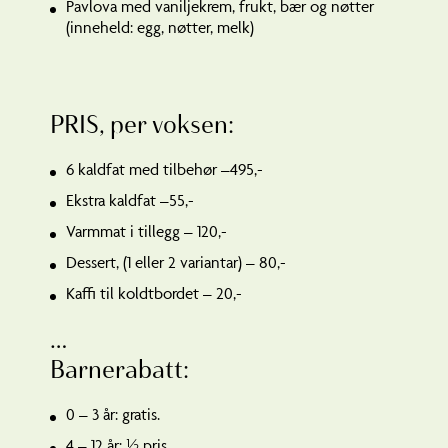
Pavlova med vaniljekrem, frukt, bær og nøtter
(inneheld: egg, nøtter, melk)
PRIS, per voksen:
6 kaldfat med tilbehør –
495,-
Ekstra kaldfat –
55,-
Varmmat i tillegg – 120,-
Dessert, (1 eller 2 variantar) – 80,-
Kaffi til koldtbordet – 20,-
…
Barnerabatt:
0 – 3 år: gratis.
4 – 12 år: ½ pris.