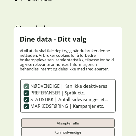
Eigne kaker:
Dine data - Ditt valg
Ynskjer du å ta med eigne kaker, set vi det opp og
serverer kaffi til. Dette kostar kr 195,- per person for
Vi vil at du skal føle deg trygg når du bruker denne
middagsgjester. NB! Hugs at kakene må vere
nettsiden. Vi bruker cookies for å forbedre
brukeropplevelsen, samle statistikk, tilpasse innhold
ferdigstilt når dei vert leverte til oss. Prisar for
og vise relevante annonser. Informasjonen
kaffigjester i forbindelse med selskap: (som ikkje
behandles internt og deles ikke med tredjeparter.
har vore på middag) kr 225,- pp.
NØDVENDIGE | Kan ikke deaktiveres
PREFERANSER | Språk etc.
STATISTIKK | Antall sidevisninger etc.
MARKEDSFØRING | Kampanjer etc.
Ta kontakt med oss for eit tilbud!
Aksepter alle
Kun nødvendige