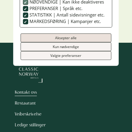
NØDVENDIGE | Kan ikke deaktiveres
PREFERANSER | Språk etc.
Facebook
STATISTIKK | Antall sidevisninger etc.
Instagram
MARKEDSFØRING | Kampanjer etc.
Visit Nordfjord
Aksepter alle
Kun nødvendige
Valgte preferanser
Kontakt oss
Restaurant
Veibeskrivelse
Ledige stillinger