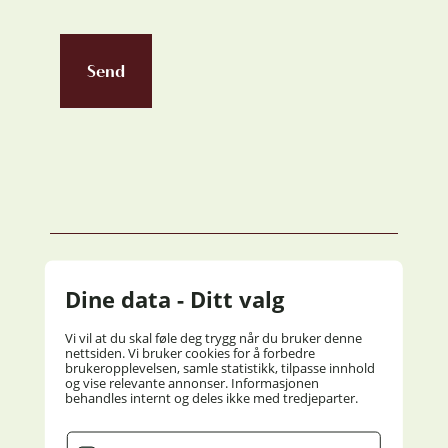
Send
Dine data - Ditt valg
Vi vil at du skal føle deg trygg når du bruker denne
GLOPPEN HOTELL
nettsiden. Vi bruker cookies for å forbedre
brukeropplevelsen, samle statistikk, tilpasse innhold
og vise relevante annonser. Informasjonen
Sentralbord:
57 86 53 33
behandles internt og deles ikke med tredjeparter.
post@gloppenhotell.no
Sørstrandsvegen 16, 6823 Sandane